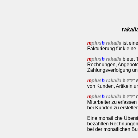
rakall
m
plus
h
rakalla
ist ein
Fakturierung für kleine
m
plus
h
rakalla
bietet 
Rechnungen, Angeboten
Zahlungsverfolgung u
m
plus
h
rakalla
bietet 
von Kunden, Artikeln un
m
plus
h
rakalla
bietet 
Mitarbeiter zu erfass
bei Kunden zu erstelle
Eine monatliche Übersi
bezahlten Rechnungen e
bei der monatlichen Bu